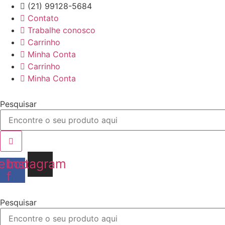
Ir
(21) 99128-5684
para
Contato
o
Trabalhe conosco
conteúdo
Carrinho
Minha Conta
Carrinho
Minha Conta
Pesquisar
ebook-
Instagram
f
Pesquisar