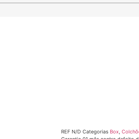
REF
N/D
Categorias
Box
,
Colchõ
Garantia
01 mês contra defeito d