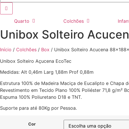
Quarto
Colchões
Infant
Unibox Solteiro Acuc
Início
/
Colchões
/
Box
/ Unibox Solteiro Acucena 88x188
Unibox Solteiro Açucena EcoTec
Medidas: Alt 0,46m Larg 1,88m Prof 0,88m
Estrutura 100% de Madeira Maciça de Eucalipto e Chap
Revestimento em Tecido Plano 100% Poliéster 71,8 g/m² B
Espuma 100% Poliuretano D18 e TNT.
Suporte para até 80Kg por Pessoa.
Cor