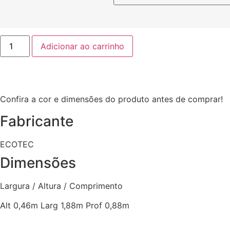
Unibox
Adicionar ao carrinho
Solteiro
Acucena
88x188x46
EN
quantidade
Confira a cor e dimensões do produto antes de comprar!
Fabricante
ECOTEC
Dimensões
Largura / Altura / Comprimento
Alt 0,46m Larg 1,88m Prof 0,88m