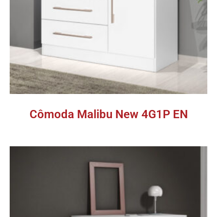
Cômoda Malibu New 4G1P EN