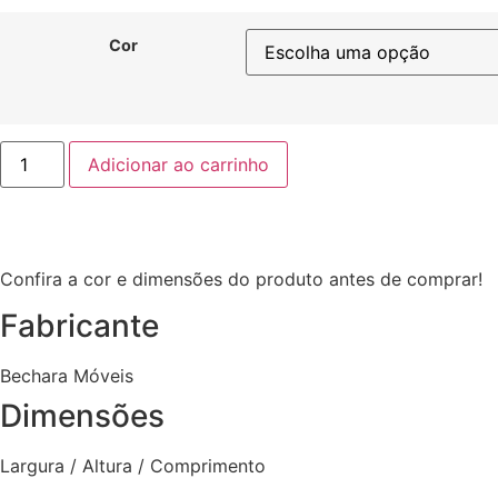
Cor
Penteadeira
Adicionar ao carrinho
Camarim
Rouge
1G
EN
quantidade
Confira a cor e dimensões do produto antes de comprar!
Fabricante
Bechara Móveis
Dimensões
Largura / Altura / Comprimento