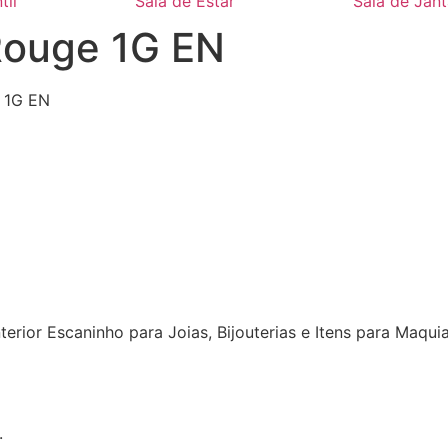
til
Sala de Estar
Sala de Jant
Rouge 1G EN
 1G EN
nterior Escaninho para Joias, Bijouterias e Itens para M
.