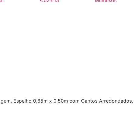
ar
Cozinha
Multiusos
aquiagem, Espelho 0,65m x 0,50m com Cantos Arredondados,