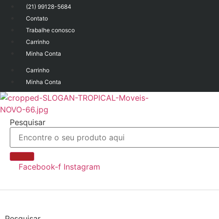
Ir
(21) 99128-5684
para
Contato
o
Trabalhe conosco
conteúdo
Carrinho
Minha Conta
Carrinho
Minha Conta
Pesquisar
Facebook-f
Instagram
Pesquisar