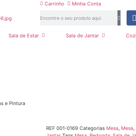
Carrinho
Minha Conta
Sala de Estar
Sala de Jantar
Coz
 e Pintura
REF
001-0169
Categorias
Mesa
,
Mesa
,
Jantar
Tags
Mesa
,
Redonda
,
Sala de J