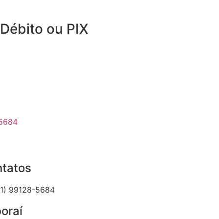
Débito ou PIX
-5684
tatos
21) 99128-5684
boraí