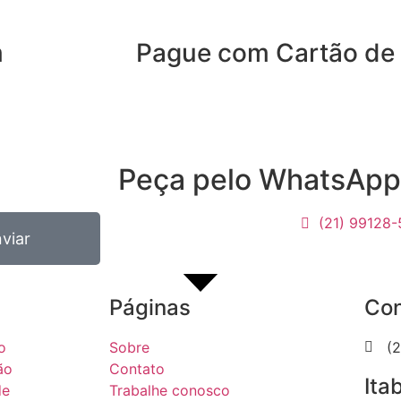
m
Pague com Cartão de 
Peça pelo WhatsApp
(21) 99128
viar
Páginas
Con
o
Sobre
(
ão
Contato
Ita
de
Trabalhe conosco