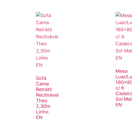
Mesa
Luar/L
Sofá
160×8
Cama
c/ 6
Retrátil
Cadeir
Reclinável
Sol Mel
Theo
EN
2,30m
Linho
EN