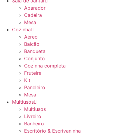
Sala de Jantar
Aparador
Cadeira
Mesa
Cozinha
Aéreo
Balcão
Banqueta
Conjunto
Cozinha completa
Fruteira
Kit
Paneleiro
Mesa
Multiusos
Multiusos
Livreiro
Banheiro
Escritório & Escrivaninha