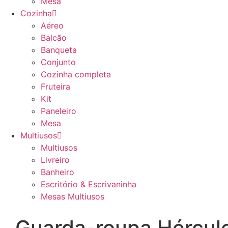
Mesa
Cozinha
Aéreo
Balcão
Banqueta
Conjunto
Cozinha completa
Fruteira
Kit
Paneleiro
Mesa
Multiusos
Multiusos
Livreiro
Banheiro
Escritório & Escrivaninha
Mesas Multiusos
Guarda-roupa Hércul