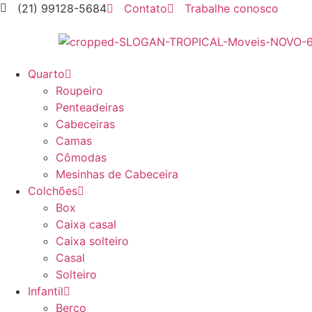
(21) 99128-5684
Contato
Trabalhe conosco
Quarto
Roupeiro
Penteadeiras
Cabeceiras
Camas
Cômodas
Mesinhas de Cabeceira
Colchões
Box
Caixa casal
Caixa solteiro
Casal
Solteiro
Infantil
Berço