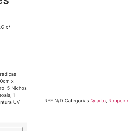
2G c/
radiças
20cm x
ro, 5 Nichos
oais, 1
REF
N/D
Categorias
Quarto
,
Roupeiro
intura UV