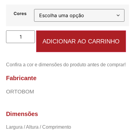
Cores
Colchão
Physical
ADICIONAR AO CARRINHO
Ultra
Resistente
Casal
–
138x188x17
Confira a cor e dimensões do produto antes de comprar!
EN
quantidade
Fabricante
ORTOBOM
Dimensões
Largura / Altura / Comprimento