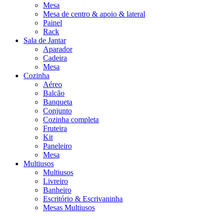
Mesa
Mesa de centro & apoio & lateral
Painel
Rack
Sala de Jantar
Aparador
Cadeira
Mesa
Cozinha
Aéreo
Balcão
Banqueta
Conjunto
Cozinha completa
Fruteira
Kit
Paneleiro
Mesa
Multiusos
Multiusos
Livreiro
Banheiro
Escritório & Escrivaninha
Mesas Multiusos