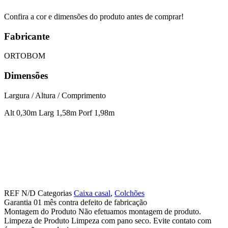
Camurça
Confira a cor e dimensões do produto antes de comprar!
EN
quantidade
Fabricante
ORTOBOM
Dimensões
Largura / Altura / Comprimento
Alt 0,30m Larg 1,58m Porf 1,98m
REF
N/D
Categorias
Caixa casal
,
Colchões
Garantia
01 mês contra defeito de fabricação
Montagem do Produto
Não efetuamos montagem de produto.
Limpeza de Produto
Limpeza com pano seco. Evite contato com