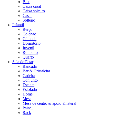
Box
Caixa casal
Caixa solteiro
Casal
Solteiro
Infantil
Berço
Colchão
Cômoda
Dormitório
Juvenil
Roupeiro
Quarto
Sala de Estar
Bancada
Bar & Cristaleira
Cadeira
Conjunto
Estante
Estofado
Home
Mesa
Mesa de centro & apoio & lateral
Painel
Rack