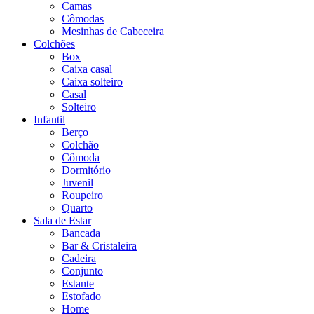
Camas
Cômodas
Mesinhas de Cabeceira
Colchões
Box
Caixa casal
Caixa solteiro
Casal
Solteiro
Infantil
Berço
Colchão
Cômoda
Dormitório
Juvenil
Roupeiro
Quarto
Sala de Estar
Bancada
Bar & Cristaleira
Cadeira
Conjunto
Estante
Estofado
Home