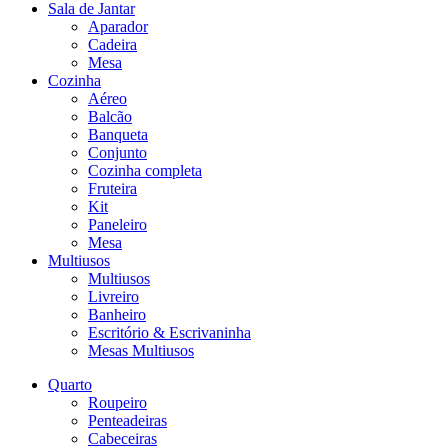
Sala de Jantar
Aparador
Cadeira
Mesa
Cozinha
Aéreo
Balcão
Banqueta
Conjunto
Cozinha completa
Fruteira
Kit
Paneleiro
Mesa
Multiusos
Multiusos
Livreiro
Banheiro
Escritório & Escrivaninha
Mesas Multiusos
Quarto
Roupeiro
Penteadeiras
Cabeceiras