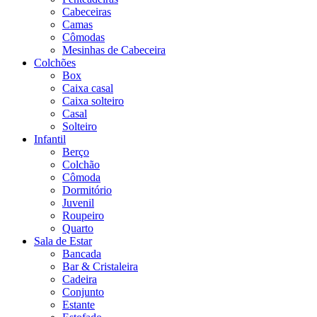
Cabeceiras
Camas
Cômodas
Mesinhas de Cabeceira
Colchões
Box
Caixa casal
Caixa solteiro
Casal
Solteiro
Infantil
Berço
Colchão
Cômoda
Dormitório
Juvenil
Roupeiro
Quarto
Sala de Estar
Bancada
Bar & Cristaleira
Cadeira
Conjunto
Estante