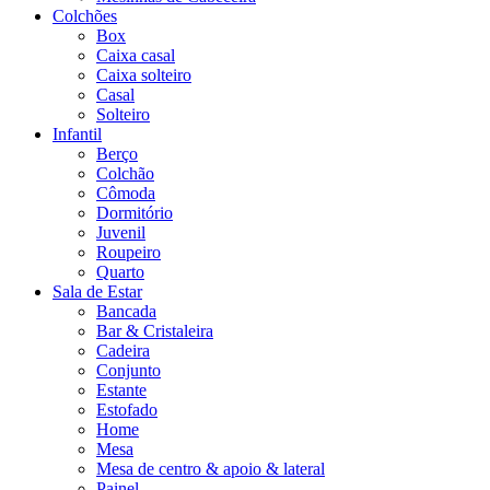
Colchões
Box
Caixa casal
Caixa solteiro
Casal
Solteiro
Infantil
Berço
Colchão
Cômoda
Dormitório
Juvenil
Roupeiro
Quarto
Sala de Estar
Bancada
Bar & Cristaleira
Cadeira
Conjunto
Estante
Estofado
Home
Mesa
Mesa de centro & apoio & lateral
Painel