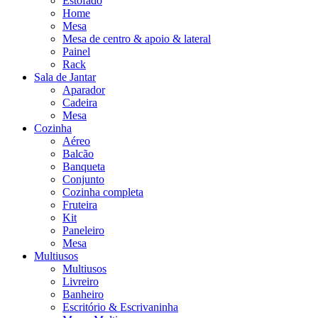
Estofado
Home
Mesa
Mesa de centro & apoio & lateral
Painel
Rack
Sala de Jantar
Aparador
Cadeira
Mesa
Cozinha
Aéreo
Balcão
Banqueta
Conjunto
Cozinha completa
Fruteira
Kit
Paneleiro
Mesa
Multiusos
Multiusos
Livreiro
Banheiro
Escritório & Escrivaninha