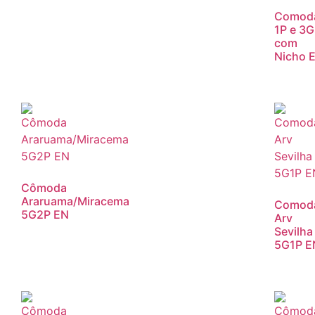
Comod
1P e 3G
com
Nicho 
Cômoda
Araruama/Miracema
Comod
5G2P EN
Arv
Sevilha
5G1P E