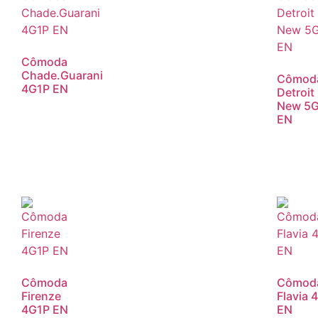
Cômoda
Chade.Guarani
Cômod
4G1P EN
Detroit
New 5
EN
Cômoda
Cômod
Firenze
Flavia 
4G1P EN
EN