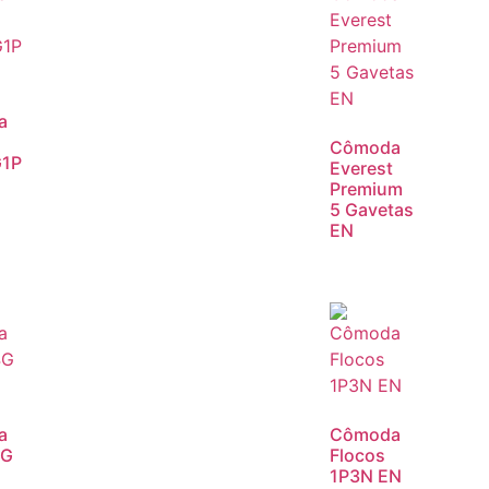
a
Cômoda
G1P
Everest
Premium
5 Gavetas
EN
a
Cômoda
4G
Flocos
1P3N EN