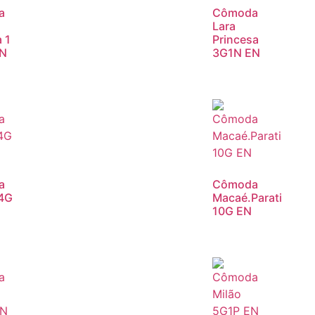
a
Cômoda
Lara
 1
Princesa
EN
3G1N EN
a
Cômoda
 4G
Macaé.Parati
10G EN