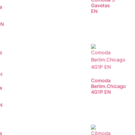
Gavetas
a
EN
EN
Comoda
Berlim.Chicago
a
4G1P EN
N