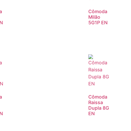
a
Cômoda
Milão
EN
5G1P EN
a
Cômoda
Raissa
Dupla 8G
EN
EN