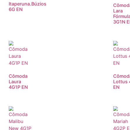
Itaperuna.Búzios
Cômod
6G EN
Lara
Fórmula
3G1N 
Cômoda
Cômod
Laura
Lottus
4G1P EN
EN