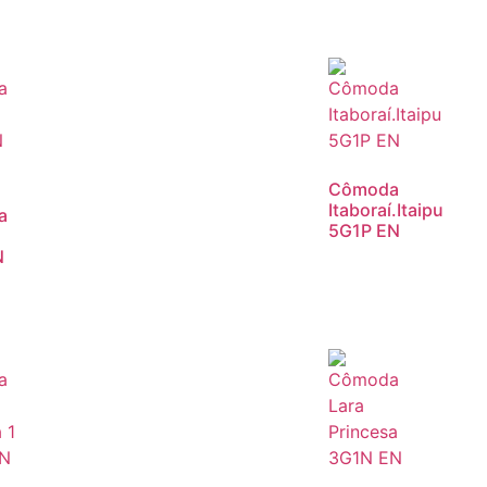
Cômoda
Itaboraí.Itaipu
a
5G1P EN
N