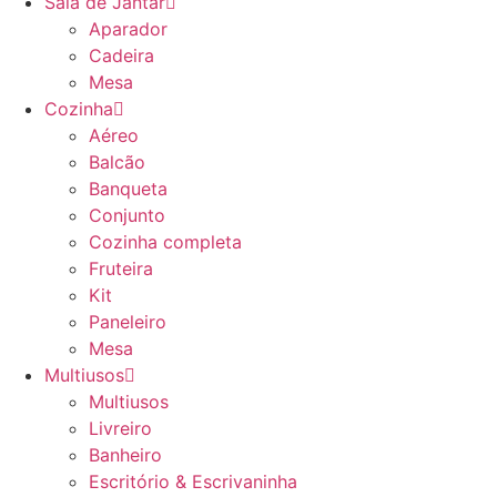
Sala de Jantar
Aparador
Cadeira
Mesa
Cozinha
Aéreo
Balcão
Banqueta
Conjunto
Cozinha completa
Fruteira
Kit
Paneleiro
Mesa
Multiusos
Multiusos
Livreiro
Banheiro
Escritório & Escrivaninha