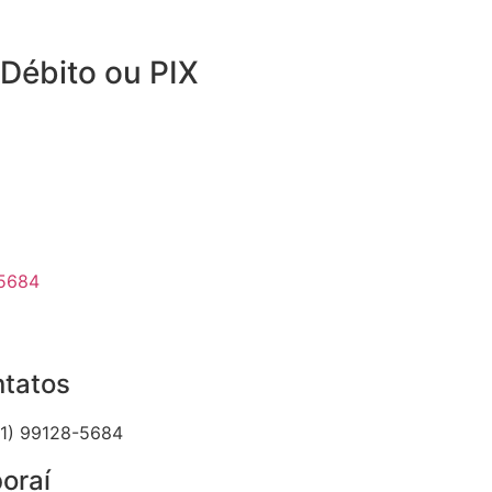
Débito ou PIX
-5684
tatos
21) 99128-5684
boraí