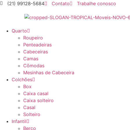
(21) 99128-5684
Contato
Trabalhe conosco
Quarto
Roupeiro
Penteadeiras
Cabeceiras
Camas
Cômodas
Mesinhas de Cabeceira
Colchões
Box
Caixa casal
Caixa solteiro
Casal
Solteiro
Infantil
Berço