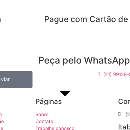
m
Pague com Cartão de 
Peça pelo WhatsApp
(21) 99128
viar
Páginas
Con
o
Sobre
(
ão
Contato
Ita
de
Trabalhe conosco